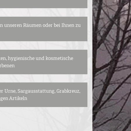
in unseren Räumen oder bei Ihnen zu
ten, hygienische und kosmetische
orbenen
r Urne, Sargausstattung, Grabkreuz,
gen Artikeln