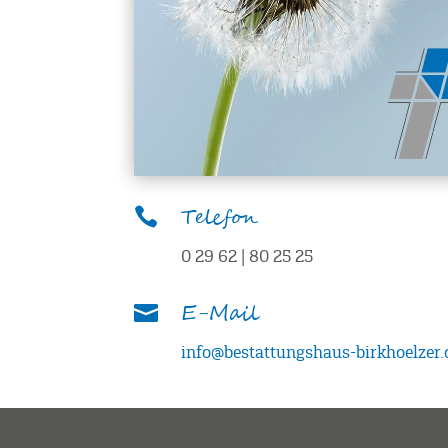
Telefon

0 29 62 | 80 25 25
E-Mail

info@bestattungshaus-birkhoelzer.