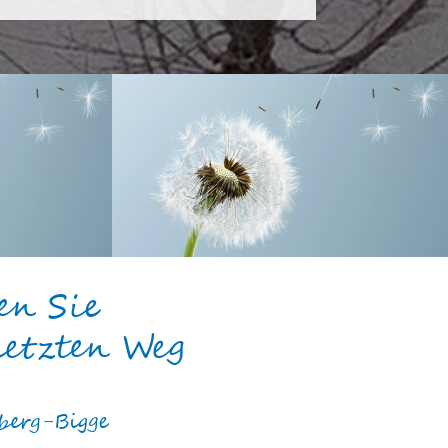
en Sie
letzten Weg
berg-Bigge