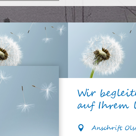
Wir begleit
auf Ihrem 
Anschrift Ols
